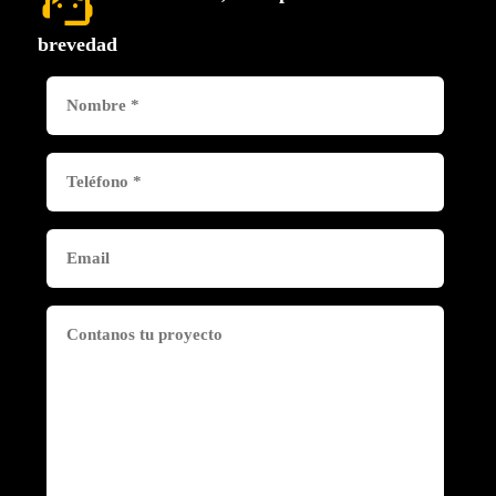
support_agent
brevedad