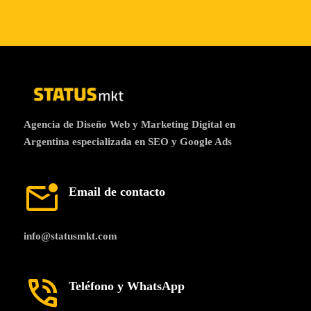
Agencia de Diseño Web y Marketing Digital en
Argentina especializada en SEO y Google Ads
mark_email_unread
Email de contacto
info@statusmkt.com
phone_in_talk
Teléfono y WhatsApp