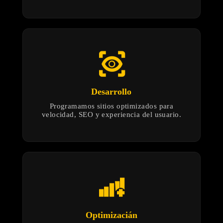
eye_tracking
Desarrollo
Programamos sitios optimizados para
velocidad, SEO y experiencia del usuario.
android_cell_5_bar_plus
Optimizacián