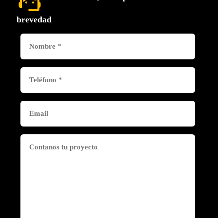
support_agent
brevedad