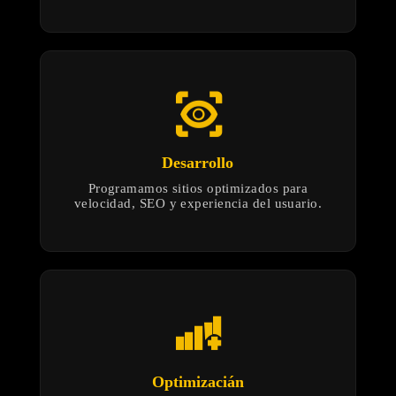
eye_tracking
Desarrollo
Programamos sitios optimizados para
velocidad, SEO y experiencia del usuario.
android_cell_5_bar_plus
Optimizacián