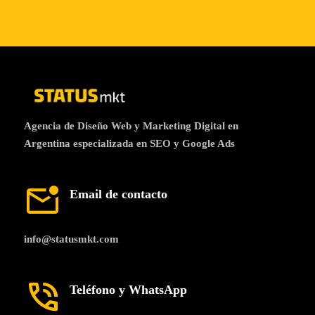
Agencia de Diseño Web y Marketing Digital en
Argentina especializada en SEO y Google Ads
mark_email_unread
Email de contacto
info@statusmkt.com
phone_in_talk
Teléfono y WhatsApp