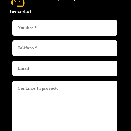
support_agent
brevedad