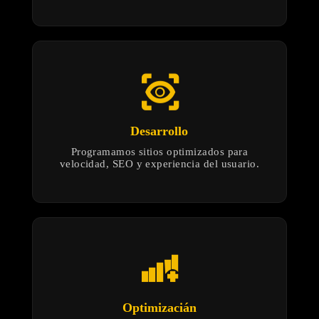
eye_tracking
Desarrollo
Programamos sitios optimizados para
velocidad, SEO y experiencia del usuario.
android_cell_5_bar_plus
Optimizacián