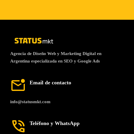
Agencia de Diseño Web y Marketing Digital en
Argentina especializada en SEO y Google Ads
mark_email_unread
Email de contacto
info@statusmkt.com
phone_in_talk
Teléfono y WhatsApp